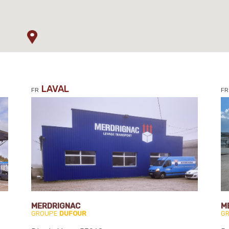
LAVAL
FR
FR
MERDRIGNAC
M
GROUPE
DUFOUR
G