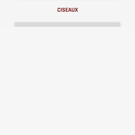
CISEAUX
Agréations
Sociétés
Affiliations
Participations
RGPD
Documents
Conditions générales
Mentions légales