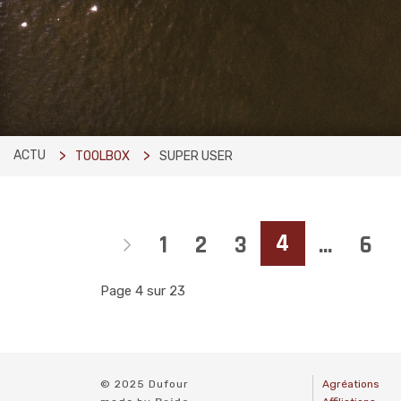
ACTU
TOOLBOX
SUPER USER
4
1
2
3
...
6
Page 4 sur 23
© 2025 Dufour
Agréations