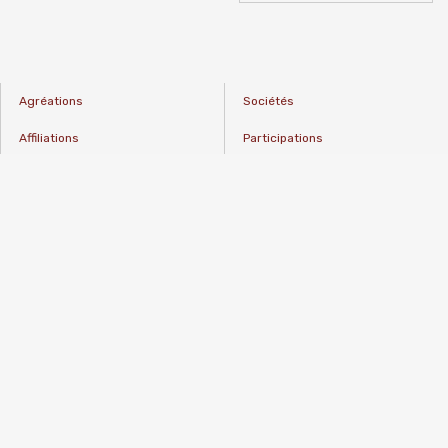
Agréations
Sociétés
Affiliations
Participations
RGPD
Documents
Conditions générales
Mentions légales
Contact
© 2024 Dufour - made by
Bside
Le présent site Internet utilise des cookies. Certains cookies
sont nécessaires au bon fonctionnement du site Internet et ne