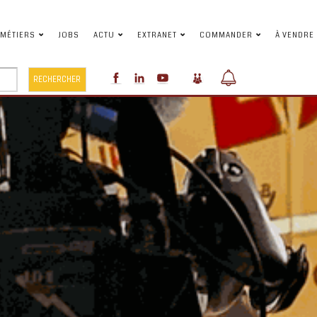
MÉTIERS
JOBS
ACTU
EXTRANET
COMMANDER
À VENDRE
RECHERCHER