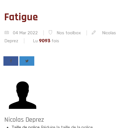
Fatigue
04 Mar 2022
Nos toolbox
Nicolas
Deprez
Lu
9093
fois
Nicolas Deprez
Taille de police
Réduire la taille de la police